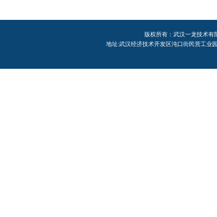
版权所有：武汉一龙技术有限公司 Cop
地址:武汉经济技术开发区沌口街民营工业园中区2